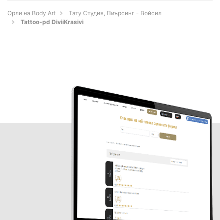
Орли на Body Art
Тату Студия, Пиърсинг - Войсил
Tattoo-pd DiviiKrasivi