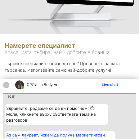
Намерете специалист
Класацията събира, най - добрите в бранша.
Търсите специалист близо до вас? Проверете нашата
търсачка. Използвайте само най-добрите услуги!
ОРЛИ на Body Art
Live chat
Търсене
10:51
Здравейте, радваме се да ви помогнем! 🙂
Моля, кликнете върху съответната тема на
разговора!
Аз съм лауреат, искам да получа маркетингови
Организатор на
Класация
Контакти