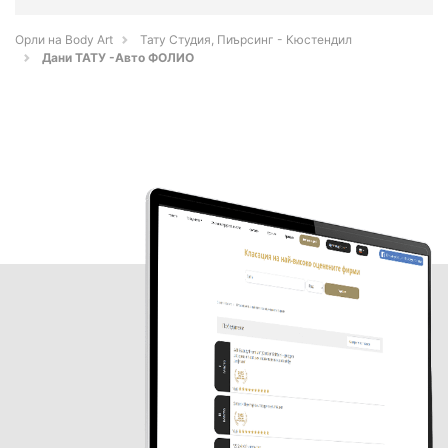
Орли на Body Art
Тату Студия, Пиърсинг - Кюстендил
Дани ТАТУ -Авто ФОЛИО