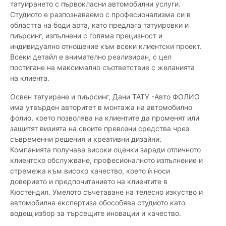
татуирането с първокласни автомобилни услуги.
Студиото е разпознаваемо с професионализма си в
областта на боди арта, като предлага татуировки и
пиърсинг, изпълнени с голяма прецизност и
индивидуално отношение към всеки клиентски проект.
Всеки детайл е внимателно реализиран, с цел
постигане на максимално съответствие с желанията
на клиента.
Освен татуиране и пиърсинг, Дани ТАТУ -Авто ФОЛИО
има утвърден авторитет в монтажа на автомобилно
фолио, което позволява на клиентите да променят или
защитят визията на своите превозни средства чрез
съвременни решения и креативни дизайни.
Компанията получава високи оценки заради отличното
клиентско обслужване, професионалното изпълнение и
стремежа към високо качество, което ѝ носи
доверието и предпочитанието на клиентите в
Кюстендил. Умелото съчетаване на телесно изкуство и
автомобилна експертиза обособява студиото като
водещ избор за търсещите иновации и качество.