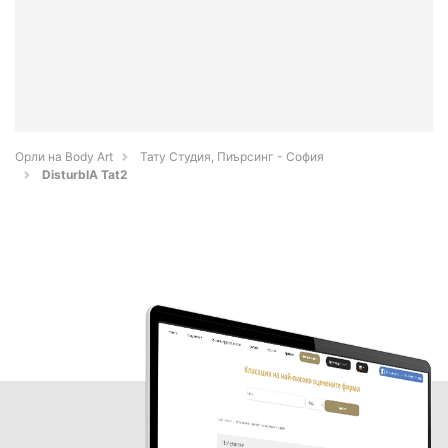
Орли на Body Art
Тату Студия, Пиърсинг - София
DisturbIA Tat2