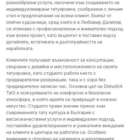
разнообразни услуги, насочени към създаването на
индивидуализирани татуировки, съобразени с личния
стил и предпочитания на всеки клиент. Екипът от
опитни художници, сред които е и Любомир Далипов,
се отличава с професионализъм и внимателен подход
към всеки проект, като акцентът е поставен върху
детайлите, естетиката и дълготрайността на
изработката.
Клиентите получават възможност за консултации,
свързани с дизайна и местоположението на своята
татуировка, като студиото работи както с
предварителни резервации, така и с хора без
предварително записан час. Основна цел на DisturbIA
Tat2 е осигуряването на комфортна и безопасна
атмосфера, в която идеите се превръщат в кожено
изкуство. Студиото прави значим принос към
съвременната тату култура в България с
висококачествени услуги и индивидуален подход,
поставяйки удовлетворението и уникалните виждания
на клиента в центъра на работата си. Особено
внимание е отделено на хигиената и използваните