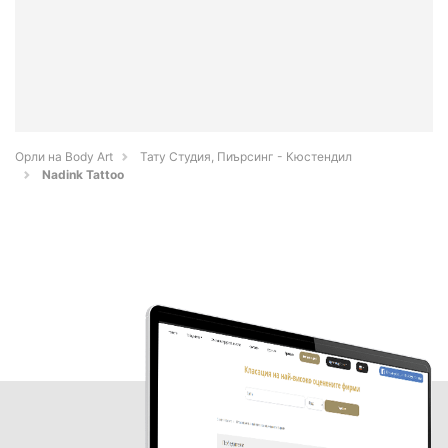
Орли на Body Art
Тату Студия, Пиърсинг - Кюстендил
Nadink Tattoo