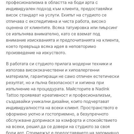
професионализма в областта на боди арта с
индивидуален подход към клиента, предоставяйки
висок стандарт на услуги. Екипът на студиото се
отличава с експедитивна и чиста работа, високо
оценена от клиентите. Всяка татуировка или пиърсинг
се изпълнява внимателно, като се вземат под
внимание изискванията и предпочитанията на клиента,
което превръща всяка идея в неповторимо
произведение на изкуството.
В работата си студиото прилага модерни техники и
използва висококачествени и хипоалергенни
материали, гарантиращи не само отличен естетически
резултат, но и пълна безопасност и хигиена при
изпълнение на процедурата. Майсторите в Nadink
Tattoo проявяват креативност и професионализъм,
създавайки уникални дизайни, които подчертават
индивидуалността на всеки клиент. Пространството е
оформено уютно и гостоприемно, а безупречното
обслужване допринася за комфорта и спокойствието
на всеки, решил да се довери на студиото за своя
боди арт. Стремежът е предоставянето на запомнящо