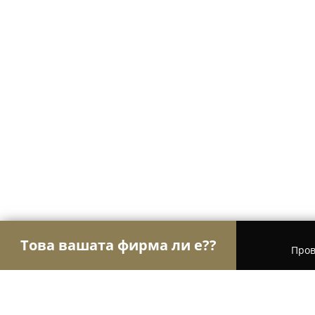
Това вашата фирма ли е??
Пров
Орли на Body Art
Тату Студия, Пиърсинг - Вр