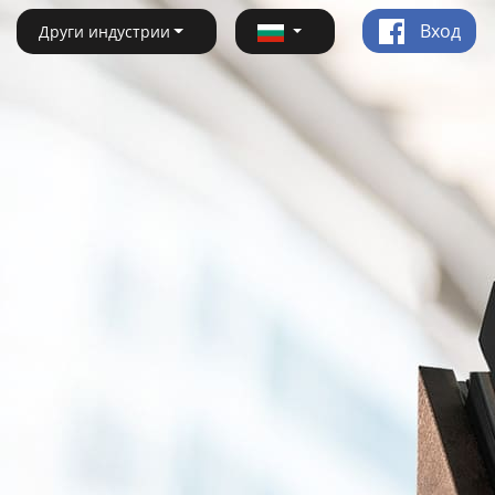
Вход
Други индустрии