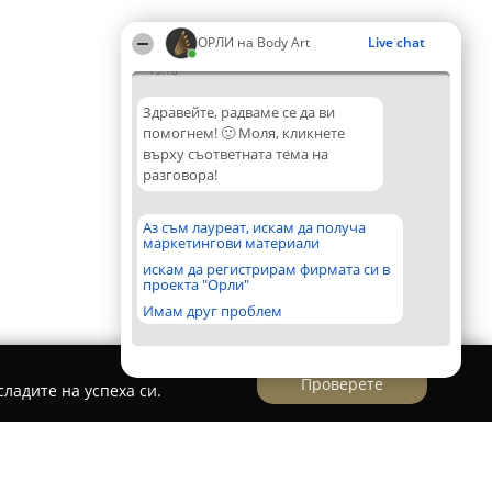
ОРЛИ на Body Art
Live chat
19:18
Здравейте, радваме се да ви
помогнем! 🙂 Моля, кликнете
върху съответната тема на
разговора!
Аз съм лауреат, искам да получа
маркетингови материали
искам да регистрирам фирмата си в
проекта "Орли"
Имам друг проблем
Проверете
ладите на успеха си.