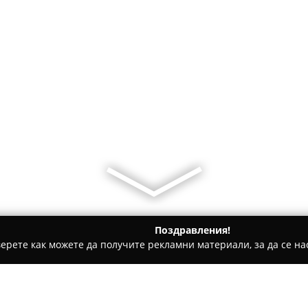
Поздравления!
ерете как можете да получите рекламни материали, за да се нас
аца
Ink & Chill Tattoo Shop