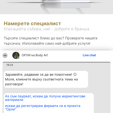
Намерете специалист
Класацията събира, най - добрите в бранша.
Търсите специалист близо до вас? Проверете нашата
търсачка. Използвайте само най-добрите услуги!
ОРЛИ на Body Art
Live chat
Търсене
19:24
Здравейте, радваме се да ви помогнем! 🙂
Моля, кликнете върху съответната тема на
разговора!
Аз съм лауреат, искам да получа маркетингови
Организатор на
Класация
Контакти
материали
класиране
Победители
Контакти
Beautiful Company S.R.L.
Списък на
искам да регистрирам фирмата си в проекта
BulevardulAleea Timișul De
всички
"Орли"
Sus Nr. 2, Bl. A30, Sc. A, Et.
победители