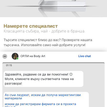
Намерете специалист
Класацията събира, най - добрите в бранша.
Търсите специалист близо до вас? Проверете нашата
търсачка. Използвайте само най-добрите услуги!
ОРЛИ на Body Art
Live chat
Търсене
01:15
Здравейте, радваме се да ви помогнем! 🙂
Моля, кликнете върху съответната тема на
разговора!
Аз съм лауреат, искам да получа маркетингови
Организатор на
Класация
Контакти
материали
класиране
Победители
Контакти
Beautiful Company S.R.L.
Списък на
искам да регистрирам фирмата си в проекта
BulevardulAleea Timișul De
всички