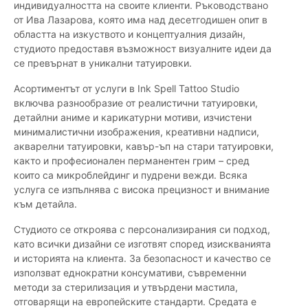
индивидуалността на своите клиенти. Ръководствано
от Ива Лазарова, която има над десетгодишен опит в
областта на изкуството и концептуалния дизайн,
студиото предоставя възможност визуалните идеи да
се превърнат в уникални татуировки.
Асортиментът от услуги в Ink Spell Tattoo Studio
включва разнообразие от реалистични татуировки,
детайлни аниме и карикатурни мотиви, изчистени
минималистични изображения, креативни надписи,
акварелни татуировки, кавър-ъп на стари татуировки,
както и професионален перманентен грим – сред
които са микроблейдинг и пудрени вежди. Всяка
услуга се изпълнява с висока прецизност и внимание
към детайла.
Студиото се откроява с персонализирания си подход,
като всички дизайни се изготвят според изискванията
и историята на клиента. За безопасност и качество се
използват еднократни консумативи, съвременни
методи за стерилизация и утвърдени мастила,
отговарящи на европейските стандарти. Средата е