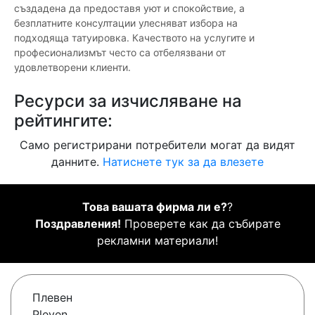
създадена да предоставя уют и спокойствие, а
безплатните консултации улесняват избора на
подходяща татуировка. Качеството на услугите и
професионализмът често са отбелязвани от
удовлетворени клиенти.
Ресурси за изчисляване на
рейтингите:
Само регистрирани потребители могат да видят
данните.
Натиснете тук за да влезете
Това вашата фирма ли е?
?
Поздравления!
Проверете как да събирате
рекламни материали!
Плевен
Pleven