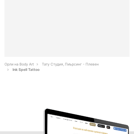
Орли на Body Art
Тату Студия, Пиърсинг - Плевен
Ink Spell Tattoo