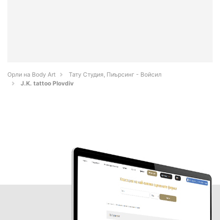
Орли на Body Art
Тату Студия, Пиърсинг - Войсил
J.K. tattoo Plovdiv