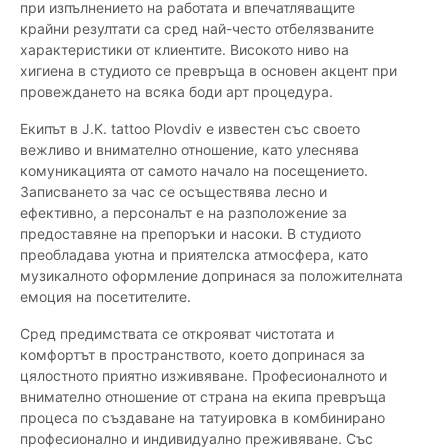
при изпълнението на работата и впечатляващите
крайни резултати са сред най-често отбелязваните
характеристики от клиентите. Високото ниво на
хигиена в студиото се превръща в основен акцент при
провеждането на всяка боди арт процедура.
Екипът в J.K. tattoo Plovdiv е известен със своето
вежливо и внимателно отношение, като улеснява
комуникацията от самото начало на посещението.
Записването за час се осъществява лесно и
ефективно, а персоналът е на разположение за
предоставяне на препоръки и насоки. В студиото
преобладава уютна и приятелска атмосфера, като
музикалното оформление допринася за положителната
емоция на посетителите.
Сред предимствата се открояват чистотата и
комфортът в пространството, което допринася за
цялостното приятно изживяване. Професионалното и
внимателно отношение от страна на екипа превръща
процеса по създаване на татуировка в комбинирано
професионално и индивидуално преживяване. Със