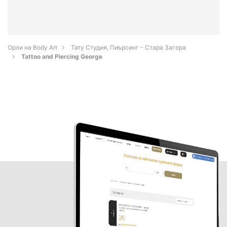
Орли на Body Art
Тату Студия, Пиърсинг - Стара Загора
Tattoo and Piercing George