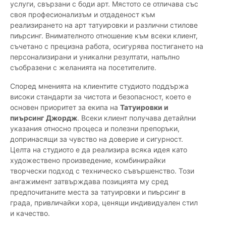
услуги, свързани с боди арт. Мястото се отличава със
своя професионализъм и отдаденост към
реализирането на арт татуировки и различни стилове
пиърсинг. Внимателното отношение към всеки клиент,
съчетано с прецизна работа, осигурява постигането на
персонализирани и уникални резултати, напълно
съобразени с желанията на посетителите.
Според мненията на клиентите студиото поддържа
високи стандарти за чистота и безопасност, което е
основен приоритет за екипа на
Татуировки и
пиърсинг Джордж
. Всеки клиент получава детайлни
указания относно процеса и полезни препоръки,
допринасящи за чувство на доверие и сигурност.
Целта на студиото е да реализира всяка идея като
художествено произведение, комбинирайки
творчески подход с техническо съвършенство. Този
ангажимент затвърждава позицията му сред
предпочитаните места за татуировки и пиърсинг в
града, привличайки хора, ценящи индивидуален стил
и качество.