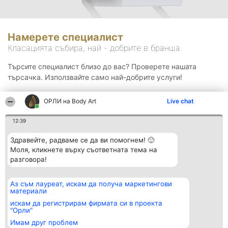
Намерете специалист
Класацията събира, най - добрите в бранша.
Търсите специалист близо до вас? Проверете нашата
търсачка. Използвайте само най-добрите услуги!
ОРЛИ на Body Art
Live chat
Търсене
12:39
Здравейте, радваме се да ви помогнем! 🙂
Моля, кликнете върху съответната тема на
разговора!
Аз съм лауреат, искам да получа маркетингови
Организатор на
Класация
Контакти
материали
класиране
Победители
Контакти
Beautiful Company S.R.L.
Списък на
искам да регистрирам фирмата си в проекта
BulevardulAleea Timișul De
всички
"Орли"
Sus Nr. 2, Bl. A30, Sc. A, Et.
победители
Имам друг проблем
4, Ap. 13
Правила