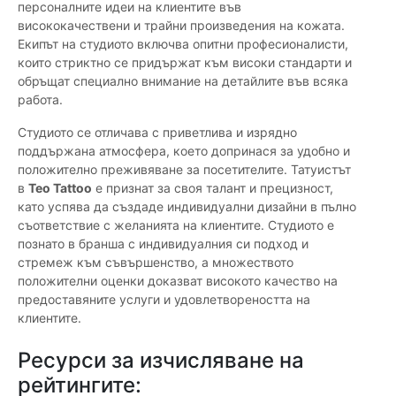
персоналните идеи на клиентите във
висококачествени и трайни произведения на кожата.
Екипът на студиото включва опитни професионалисти,
които стриктно се придържат към високи стандарти и
обръщат специално внимание на детайлите във всяка
работа.
Студиото се отличава с приветлива и изрядно
поддържана атмосфера, което допринася за удобно и
положително преживяване за посетителите. Татуистът
в
Teo Tattoo
е признат за своя талант и прецизност,
като успява да създаде индивидуални дизайни в пълно
съответствие с желанията на клиентите. Студиото е
познато в бранша с индивидуалния си подход и
стремеж към съвършенство, а множеството
положителни оценки доказват високото качество на
предоставяните услуги и удовлетвореността на
клиентите.
Ресурси за изчисляване на
рейтингите: