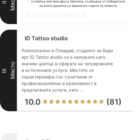
Място
е спряна или има друга причина, съобщена от победителя,
II
за която данните са временно скрити за клиенти.
ID Tattoo studio
Разположено в Пловдив, студиото за боди
арт ID Tattoo studio се е наложило като
значим център в сферата на татуировките
Място
и естетичните услуги. Мястото се
III
характеризира със съчетание от
професионализъм и креативност в
предлаганите услуги, като ...
10.0
(81)