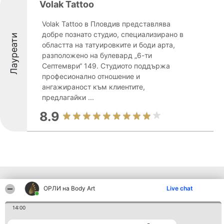
Volak Tattoo
Volak Tattoo в Пловдив представлява
добре познато студио, специализирано в
Лауреати
областта на татуировките и боди арта,
разположено на булевард „6-ти
Септември“ 149. Студиото поддържа
професионално отношение и
ангажираност към клиентите,
предлагайки ...
8.9
Други фирми от региона
ОРЛИ на Body Art
Live chat
14:00
Организатор на
Класация
Контакти