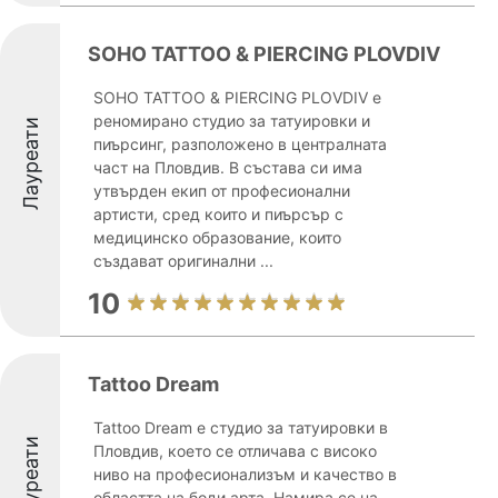
SOHO TATTOO & PIERCING PLOVDIV
SOHO TATTOO & PIERCING PLOVDIV е
реномирано студио за татуировки и
Лауреати
пиърсинг, разположено в централната
част на Пловдив. В състава си има
утвърден екип от професионални
артисти, сред които и пиърсър с
медицинско образование, които
създават оригинални ...
10
Tattoo Dream
Tattoo Dream е студио за татуировки в
Лауреати
Пловдив, което се отличава с високо
ниво на професионализъм и качество в
областта на боди арта. Намира се на