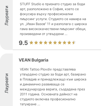
STUFF Studio е признато студио за боди
Лауреати
арт, разположено в София, което се
фокусира върху професионални
пиърсинг услуги. Студиото се намира на
ул. „Иван Вазов“ 11 и разполага с широка
гама висококачествени пиърсинг обеци,
произведени от утвърдени ...
9.5
VEAN Bulgaria
VEAN Tattoo Plovdiv представлява
утвърдено студио за боди арт, базирано
Лауреати
в Пловдив и принадлежащо към широка
и динамично развиваща се
международна верига, създадена през
2011 година. Основната дейност на
студиото включва професионално
татуиране ...