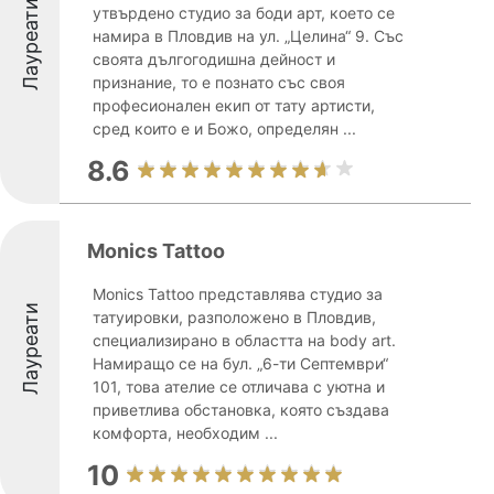
Лауреати
утвърдено студио за боди арт, което се
намира в Пловдив на ул. „Целина“ 9. Със
своята дългогодишна дейност и
признание, то е познато със своя
професионален екип от тату артисти,
сред които е и Божо, определян ...
8.6
Monics Tattoo
Monics Tattoo представлява студио за
Лауреати
татуировки, разположено в Пловдив,
специализирано в областта на body art.
Намиращо се на бул. „6-ти Септември“
101, това ателие се отличава с уютна и
приветлива обстановка, която създава
комфорта, необходим ...
10