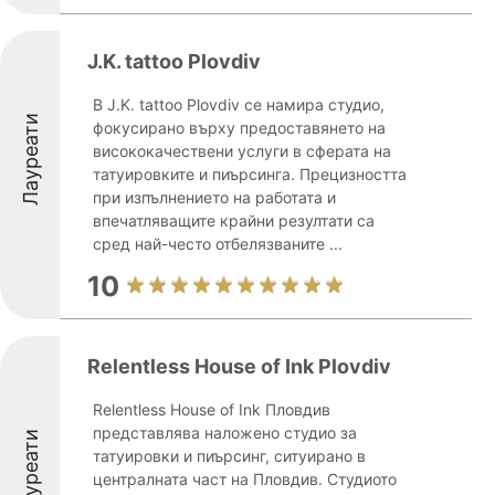
J.K. tattoo Plovdiv
В J.K. tattoo Plovdiv се намира студио,
Лауреати
фокусирано върху предоставянето на
висококачествени услуги в сферата на
татуировките и пиърсинга. Прецизността
при изпълнението на работата и
впечатляващите крайни резултати са
сред най-често отбелязваните ...
10
Relentless House of Ink Plovdiv
Relentless House of Ink Пловдив
представлява наложено студио за
Лауреати
татуировки и пиърсинг, ситуирано в
централната част на Пловдив. Студиото