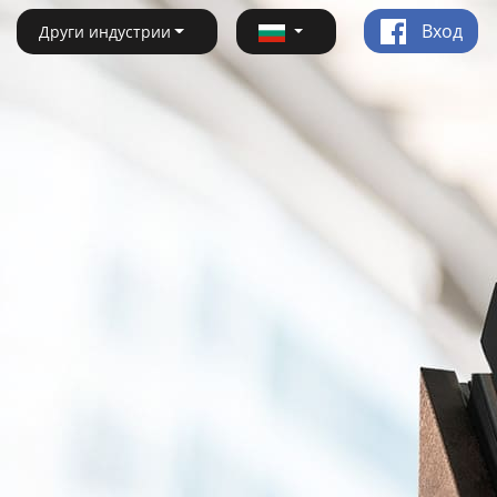
Вход
Други индустрии