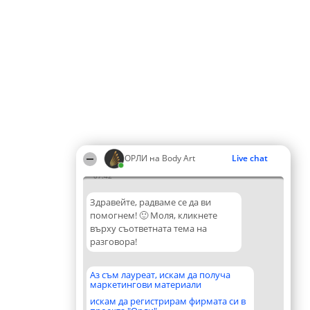
ОРЛИ на Body Art
Live chat
07:42
Здравейте, радваме се да ви
помогнем! 🙂 Моля, кликнете
върху съответната тема на
разговора!
Аз съм лауреат, искам да получа
маркетингови материали
искам да регистрирам фирмата си в