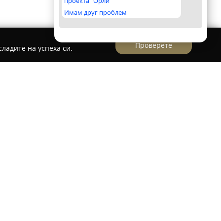
проекта "Орли"
Имам друг проблем
Проверете
ладите на успеха си.
Tattoo
се намира във Варна, на ул. „Братя
със своя професионализъм и индивидуален
це. Мястото се радва на стабилна репутация,
 многото положителни мнения, оставени от
 приятната атмосфера и приветливия климат в
валификация на екипа от професионалисти.