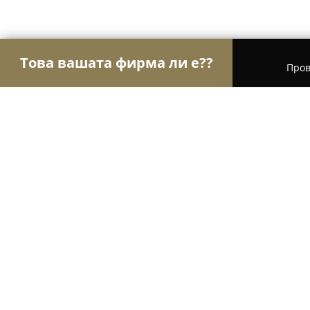
Това вашата фирма ли е??
Пров
Орли на Body Art
Тату Студия, Пиърсинг - Ва
Болт Tattoo
10
(48)
Варна, Varna