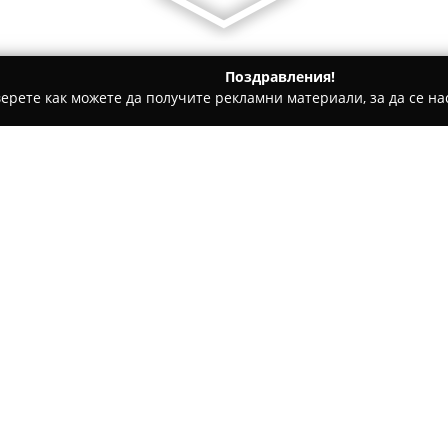
Поздравления!
ерете как можете да получите рекламни материали, за да се нас
рна
Болт Tattoo
Относно компанията:
Студиото за татуировки
Болт 
Шкорпил“ 17, и се отличава 
подход при работа с всяко ли
видима от високите оценки и
клиентите.
Посетителите често изтъкват
студиото, както и високата к