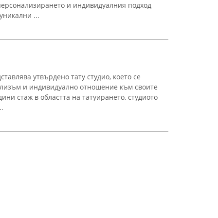
 персонализирането и индивидуалния подход
никални ...
дставлява утвърдено тату студио, което се
ализъм и индивидуално отношение към своите
дини стаж в областта на татуирането, студиото
.