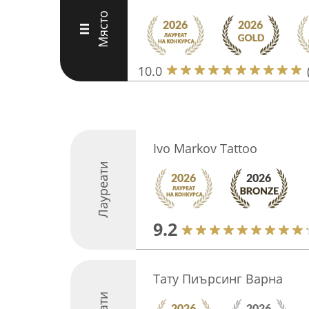
Място
III
10.0
Ivo Markov Tattoo
Лауреати
9.2
Тату Пиърсинг Варна