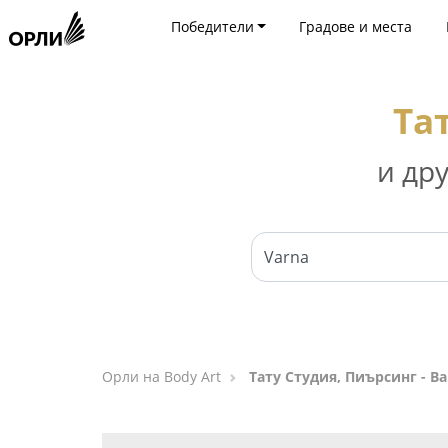
Победители
Градове и места
Та
и др
Орли на Body Art
Тату Студия, Пиърсинг - В