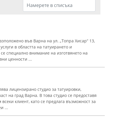
разположено във Варна на ул. „Топра Хисар“ 13,
слуги в областта на татуирането и
се специално внимание на изготвянето на
ни ценности ...
влява лицензирано студио за татуировки,
ст на град Варна. В това студио се предоставя
всеки клиент, като се предлага възможност за
 ...