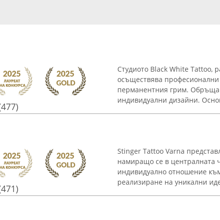
Студиото Black White Tattoo, 
осъществява професионални у
перманентния грим. Обръща 
индивидуални дизайни. Основ
(477)
Stinger Tattoo Varna предста
намиращо се в централната ча
индивидуално отношение към 
реализиране на уникални идеи
(471)