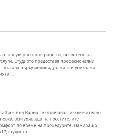
рна е популярно пространство, посветено на
слуги. Студиото предоставя професионални
т поставя върху индивидуалните и уникални
ята ...
s Tattoos във Варна се отличава с изключително
новка, осигуряваща на посетителите
комфорт по време на процедурите. Намиращо
7, студиото ...