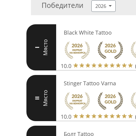
Победители
2026
Black White Tattoo
Място
I
10.0
Stinger Tattoo Varna
Място
II
10.0
Болт Tattoo