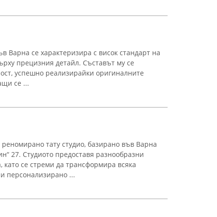
във Варна се характеризира с висок стандарт на
рху прецизния детайл. Съставът му се
ност, успешно реализирайки оригиналните
щи се ...
а реномирано тату студио, базирано във Варна
ин“ 27. Студиото предоставя разнообразни
а, като се стреми да трансформира всяка
и персонализирано ...