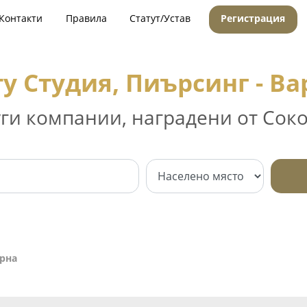
Контакти
Правила
Статут/Устав
Регистрация
ту Студия, Пиърсинг - Ва
уги компании, наградени от Соко
арна