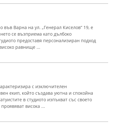
о във Варна на ул. „Генерал Киселов“ 19, е
ането се възприема като дълбоко
тудиото предоставя персонализиран подход
високо равнище ...
е характеризира с изключителен
ен екип, който създава уютна и спокойна
Татуистите в студиото изпъкват със своето
проявяват висока ...