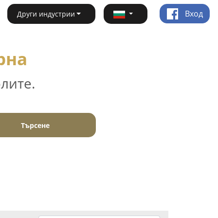
Вход
Други индустрии
рна
лите.
Търсене