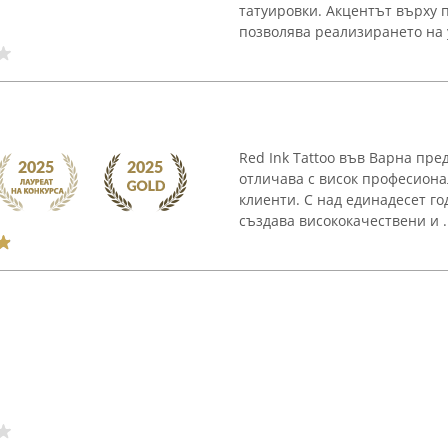
татуировки. Акцентът върху
позволява реализирането на у
Red Ink Tattoo във Варна пре
отличава с висок професион
клиенти. С над единадесет го
създава висококачествени и ..