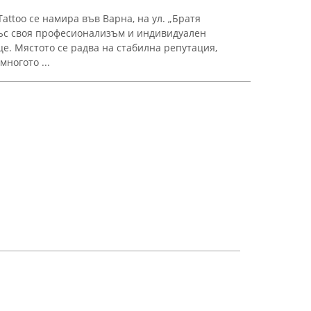
Tattoo се намира във Варна, на ул. „Братя
със своя професионализъм и индивидуален
це. Мястото се радва на стабилна репутация,
ногото ...