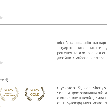
Ink Life Tattoo Studio във Ва
татуировъчните и пиърсинг у
решения, като основен акцен
дизайни, съобразени с желани
head)
Студиото за боди арт Shorty'
чиста и професионална обста
спокойствие и необходимия 
се на булевард Княз Борис I №1