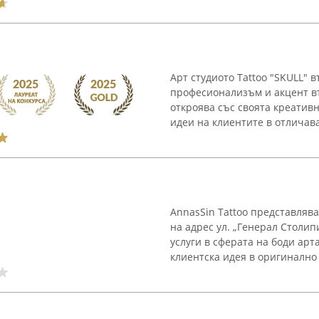
Арт студиото Tattoo "SKULL" 
професионализъм и акцент въ
откроява със своята креатив
идеи на клиентите в отличава
AnnasSin Tattoo представляв
на адрес ул. „Генерал Столип
услуги в сферата на боди арт
клиентска идея в оригинално 