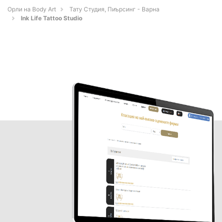
Орли на Body Art
Тату Студия, Пиърсинг - Варна
Ink Life Tattoo Studio