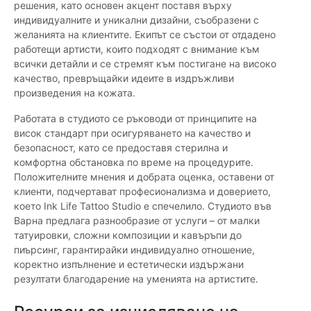
решения, като основен акцент поставя върху
индивидуалните и уникални дизайни, съобразени с
желанията на клиентите. Екипът се състои от отдадено
работещи артисти, които подходят с внимание към
всички детайли и се стремят към постигане на високо
качество, превръщайки идеите в издръжливи
произведения на кожата.
Работата в студиото се ръководи от принципите на
висок стандарт при осигуряването на качество и
безопасност, като се предоставя стерилна и
комфортна обстановка по време на процедурите.
Положителните мнения и добрата оценка, оставени от
клиенти, подчертават професионализма и доверието,
което Ink Life Tattoo Studio е спечелило. Студиото във
Варна предлага разнообразие от услуги – от малки
татуировки, сложни композиции и кавъръпи до
пиърсинг, гарантирайки индивидуално отношение,
коректно изпълнение и естетически издържани
резултати благодарение на уменията на артистите.