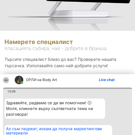
Намерете специалист
Класацията събира, най - добрите в бранша.
Търсите специалист близо до вас? Проверете нашата
търсачка. Използвайте само най-добрите услуги!
ОРЛИ на Body Art
Live chat
Търсене
13:09
Здравейте, радваме се да ви помогнем! 🙂
Моля, кликнете върху съответната тема на
разговора!
Аз съм лауреат, искам да получа маркетингови
Организатор на
Класация
Контакти
материали
класиране
Победители
Контакти